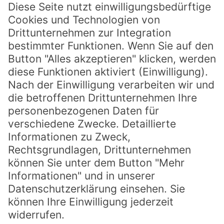
E-Mail:
mail@beeren-brodbeck.de
Beeren-Hotline:
0711 – 78 00 844
Welches Selbstpflückefeld hat geöffnet?
Öffnungszeiten und Starttermine.
Der Anrufbeantworter ist immer aktuell für sie besprochen.
Social
facebook
instagram
Rechtliches
Datenschutzerklärung