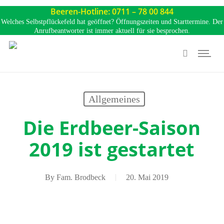
Skip
Beeren-Hotline: 0711 – 78 00 844
to
Welches Selbstpflückefeld hat geöffnet? Öffnungszeiten und Starttermine. Der
Anrufbeantworter ist immer aktuell für sie besprochen.
main
Menu
content
search
Allgemeines
Die Erdbeer-Saison
2019 ist gestartet
By
Fam. Brodbeck
20. Mai 2019