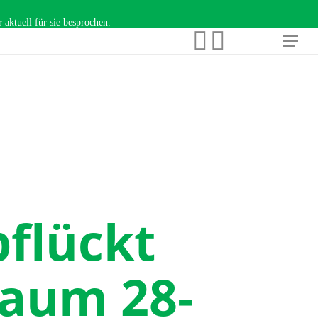
aktuell für sie besprochen.
facebook
instagram
Menu
pflückt
raum 28-