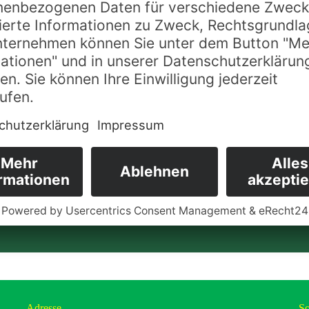
Next Post
Am Sonnt
in Büsnau
geöffnet!!
Adresse
So