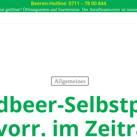
Beeren-Hotline: 0711 – 78 00 844
hat geöffnet? Öffnungszeiten und Starttermine. Der Anrufbeantworter ist immer 
Allgemeines
dbeer-Selbst
 vorr. im Zeit