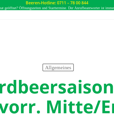
Beeren-Hotline: 0711 – 78 00 844
hat geöffnet? Öffnungszeiten und Starttermine. Der Anrufbeantworter ist immer 
Allgemeines
Erdbeersaison
 vorr. Mitte/