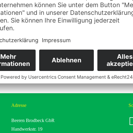
Next Post
Die Erdbe
Ende Mai/
Adresse
So
fa
Beeren Brodbeck GbR
Handwerkstr. 19