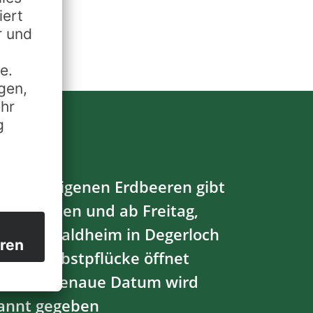
os... die eigenen Erdbeeren gibt
automaten und ab Freitag,
.22 am Waldheim in Degerloch
. Die Selbstpflücke öffnet
t, das genaue Datum wird
annt gegeben