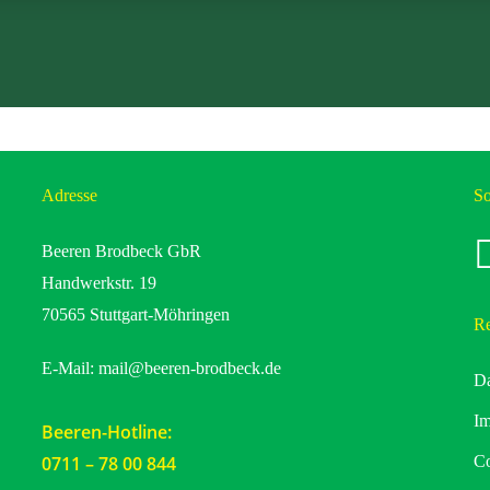
Adresse
So
fa
Beeren Brodbeck GbR
Handwerkstr. 19
70565 Stuttgart-Möhringen
Re
E-Mail:
mail@beeren-brodbeck.de
Da
I
Beeren-Hotline:
0711 – 78 00 844
Co