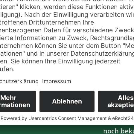
Next Post
Es geht l
Previous Post
es im Hof
ereitungen
den 20.5
laufen
zu kaufen
demnächs
noch bek