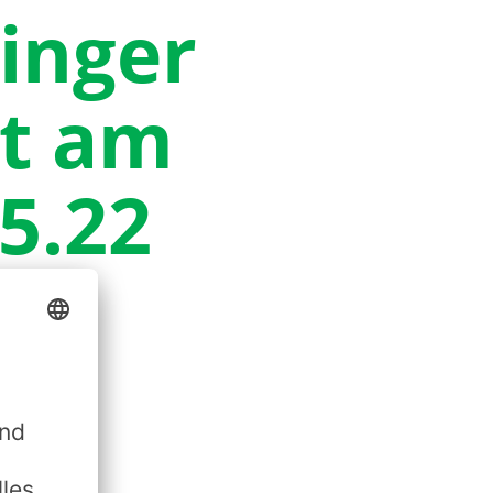
inger
et am
5.22