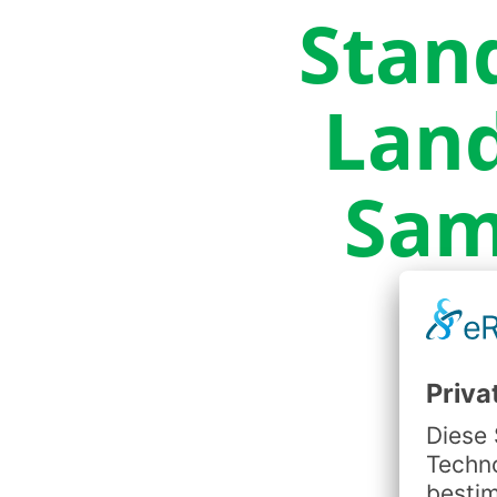
Stan
Land
Sam