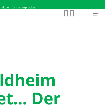
aktuell für sie besprochen.
facebook
instagram
Menu
ldheim
net… Der