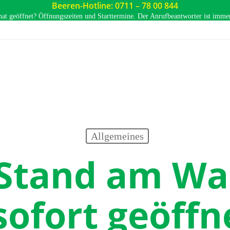
Beeren-Hotline: 0711 – 78 00 844
hat geöffnet? Öffnungszeiten und Starttermine. Der Anrufbeantworter ist immer 
Allgemeines
 Stand am Wa
sofort geöff