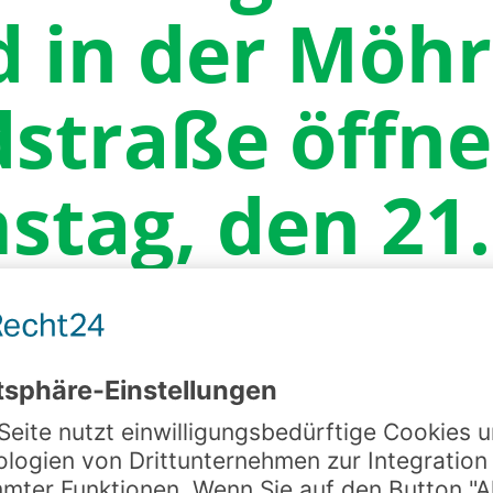
d in der Möhr
straße öffn
stag, den 21.
By
Fam. Brodbeck
20. Mai 2022