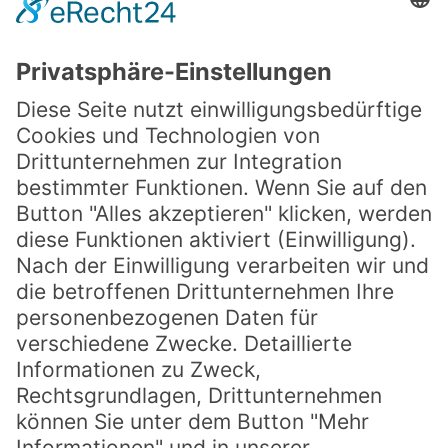
Beeren Brodbeck GbR
Handwerkstr. 19
70565 Stuttgart-Möhringen
E-Mail:
mail@beeren-brodbeck.de
Beeren-Hotline:
0711 – 78 00 844
Welches Selbstpflückefeld hat geöffnet?
Öffnungszeiten und Starttermine.
Der Anrufbeantworter ist immer aktuell für sie besprochen.
Social
facebook
instagram