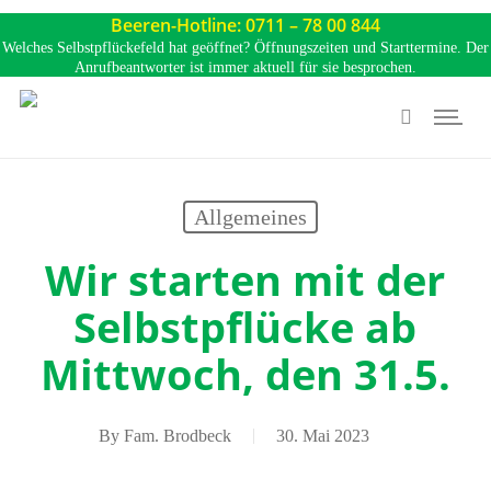
Skip
Beeren-Hotline: 0711 – 78 00 844
to
Welches Selbstpflückefeld hat geöffnet? Öffnungszeiten und Starttermine. Der
Anrufbeantworter ist immer aktuell für sie besprochen.
main
Menu
content
search
Allgemeines
Wir starten mit der
Selbstpflücke ab
Mittwoch, den 31.5.
By
Fam. Brodbeck
30. Mai 2023